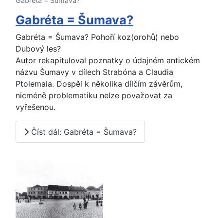
Gabréta = Šumava?
Gabréta = Šumava?
Gabréta = Šumava? Pohoří koz(orohů) nebo
Dubový les?
Autor rekapituloval poznatky o údajném antickém
názvu Šumavy v dílech Strabóna a Claudia
Ptolemaia. Dospěl k několika dílčím závěrům,
nicméně problematiku nelze považovat za
vyřešenou.
Číst dál: Gabréta = Šumava?