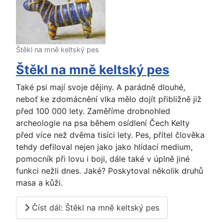
Štěkl na mně keltský pes
Štěkl na mně keltský pes
Také psi mají svoje dějiny. A parádně dlouhé,
neboť ke zdomácnění vlka mělo dojít přibližně již
před 100 000 lety. Zaměříme drobnohled
archeologie na psa během osídlení Čech Kelty
před více než dvěma tisíci lety. Pes, přítel člověka
tehdy defiloval nejen jako jako hlídací medium,
pomocník při lovu i boji, dále také v úplně jiné
funkci nežli dnes. Jaké? Poskytoval několik druhů
masa a kůži.
Číst dál: Štěkl na mně keltský pes