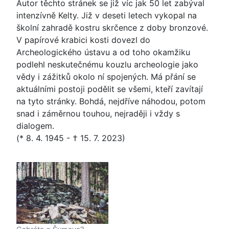
Autor těchto stránek se již víc jak 50 let zabýval
intenzívně Kelty. Již v deseti letech vykopal na
školní zahradě kostru skrčence z doby bronzové.
V papírové krabici kosti dovezl do
Archeologického ústavu a od toho okamžiku
podlehl neskutečnému kouzlu archeologie jako
vědy i zážitků okolo ní spojených. Má přání se
aktuálními postoji podělit se všemi, kteří zavítají
na tyto stránky. Bohdá, nejdříve náhodou, potom
snad i záměrnou touhou, nejraději i vždy s
dialogem.
(* 8. 4. 1945 - † 15. 7. 2023)