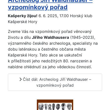
vzpomínkový pořad
Kašperky žijou!
6. 6. 2025, 17.00 Horský klub
Kašperské Hory
Zveme Vás na vzpomínkový pořad věnovaný
životu a dílu
Jiřího Waldhausera
(1945–2023),
významného českého archeologa, specialisty na
dobu laténskou a čestného občana města
Kašperské Hory. Tato akce se uskuteční
k příležitosti jeho nedožitých 80. narozenin a
nabídne ohlédnutí za jeho vědeckou činností.
Číst dál: Archeolog Jiří Waldhauser –
vzpomínkový pořad